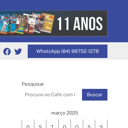
WhatsApp (84) 98752-1278
Pesquisar
Buscar
março 2025
D
S
T
Q
Q
S
S