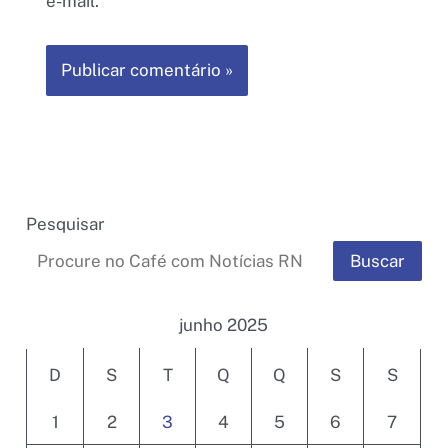
e-mail.
Pesquisar
Buscar
junho 2025
D
S
T
Q
Q
S
S
1
2
3
4
5
6
7