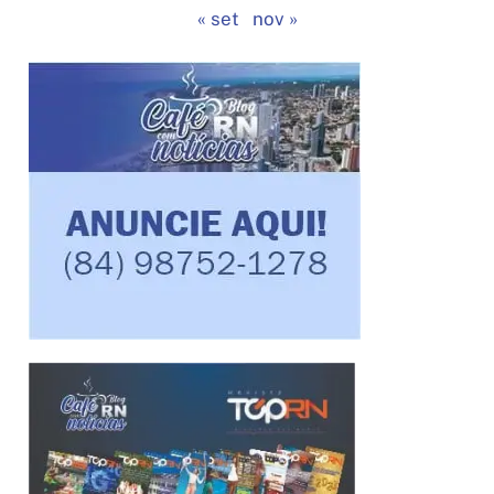
« set
nov »