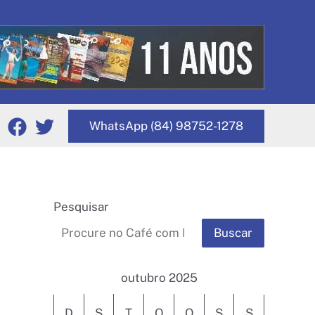
WhatsApp (84) 98752-1278
Pesquisar
Buscar
outubro 2025
D
S
T
Q
Q
S
S