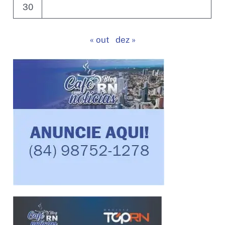
30
« out
dez »