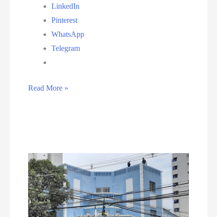
LinkedIn
Pinterest
WhatsApp
Telegram
Câmara
Read More »
aprova
projeto
de
Lei
que
obriga
estabelecimentos
veterinários
a