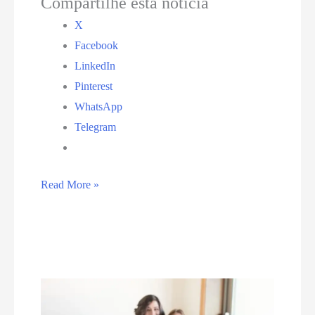
Compartilhe esta notícia
X
Facebook
LinkedIn
Pinterest
WhatsApp
Telegram
Comissão
Read More »
da
Câmara
Municipal
de
Natal
aprova