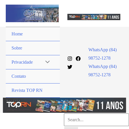
Ir
para
o
conteúdo
Home
Sobre
WhatsApp (84)
98752-1278
Privacidade
WhatsApp (84)
98752-1278
Contato
Revista TOP RN
Pesquisar