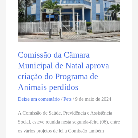
comunicarem
a
Polícia
Civil
quando
houver
Comissão da Câmara
maus
Municipal de Natal aprova
tratos
criação do Programa de
em
Animais perdidos
animais
Deixe um comentário
/
Pets
/
9 de maio de 2024
A Comissão de Saúde, Previdência e Assistência
Social, esteve reunida nesta segunda-feira (06), entre
os vários projetos de lei a Comissão também