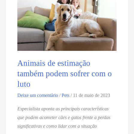
criação
do
Programa
de
Animais
perdidos
Animais de estimação
também podem sofrer com o
luto
Deixe um comentário
/
Pets
/
11 de maio de 2023
Especialista aponta as principais características
que podem acometer cães e gatos frente a perdas
significativas e como lidar com a situação