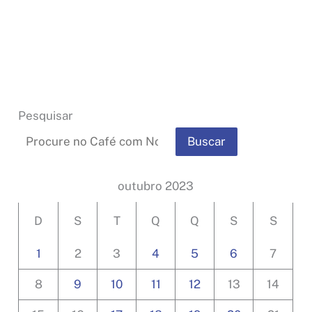
adiamento
da
eleição
de
conselheiros
tutelares
Pesquisar
Buscar
outubro 2023
D
S
T
Q
Q
S
S
1
2
3
4
5
6
7
8
9
10
11
12
13
14