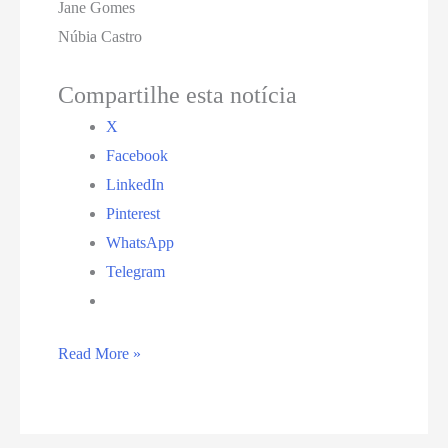
Jane Gomes
Núbia Castro
Compartilhe esta notícia
X
Facebook
LinkedIn
Pinterest
WhatsApp
Telegram
FliBeco
Read More »
terá
3ª edição
neste