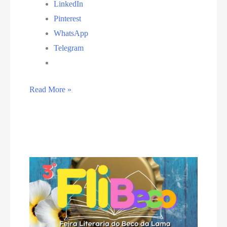
LinkedIn
Pinterest
WhatsApp
Telegram
Festival
Read More »
‘Bar
em
Bar
2023’
chega
ao
Rio
Grande
do