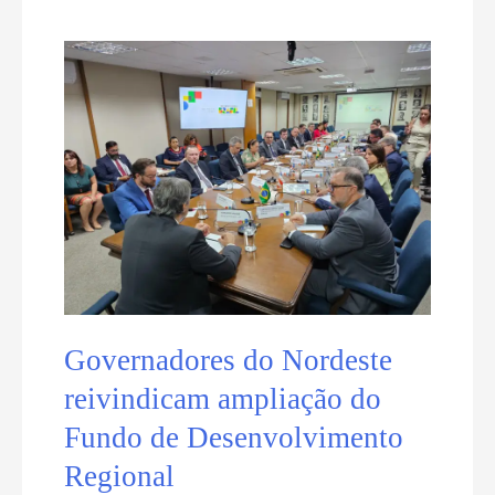
antirracista
para
a
Rede
Municipal
de
Ensino
Governadores do Nordeste
reivindicam ampliação do
Fundo de Desenvolvimento
Regional