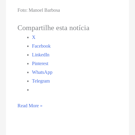
Foto: Manoel Barbosa
Compartilhe esta notícia
X
Facebook
LinkedIn
Pinterest
WhatsApp
Telegram
Projeto
Read More »
Africanear
leva
discussão