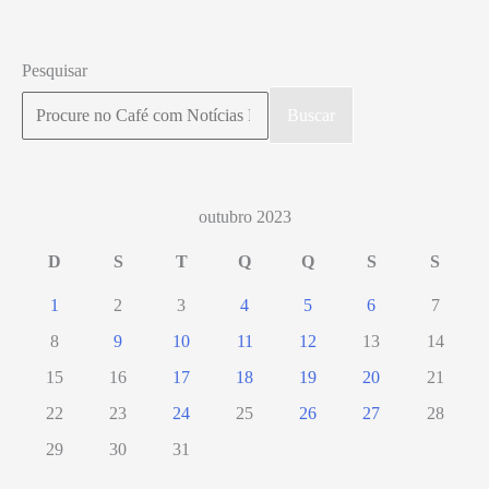
sábado
dia
Pesquisar
28
Buscar
com
ampla
programação
multicultural
outubro 2023
D
S
T
Q
Q
S
S
1
2
3
4
5
6
7
8
9
10
11
12
13
14
15
16
17
18
19
20
21
22
23
24
25
26
27
28
29
30
31