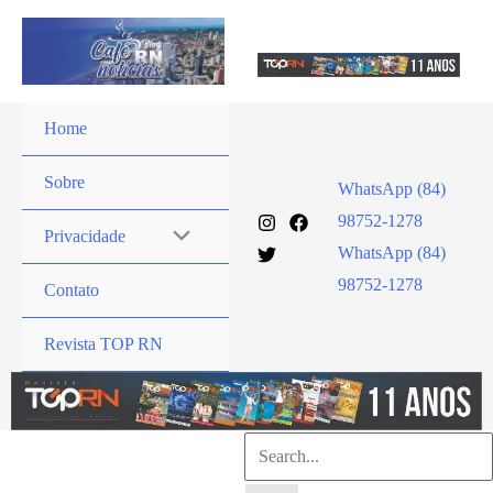
Ir
para
o
conteúdo
Home
Sobre
WhatsApp (84)
98752-1278
Privacidade
WhatsApp (84)
98752-1278
Contato
Revista TOP RN
Pesquisar