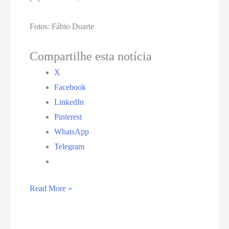
Fotos: Fábio Duarte
Compartilhe esta notícia
X
Facebook
LinkedIn
Pinterest
WhatsApp
Telegram
Governadores
Read More »
do
Nordeste