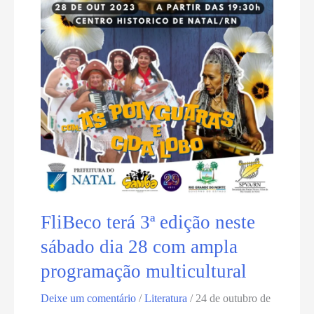
Norte
com
47
casas
participantes
FliBeco terá 3ª edição neste
sábado dia 28 com ampla
programação multicultural
Deixe um comentário
/
Literatura
/
24 de outubro de