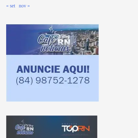
« set
nov »