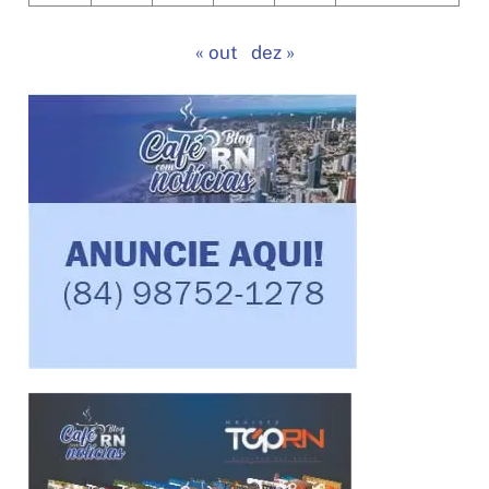
« out
dez »