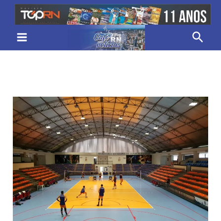
Ir
para
Pesq
o
conteúdo