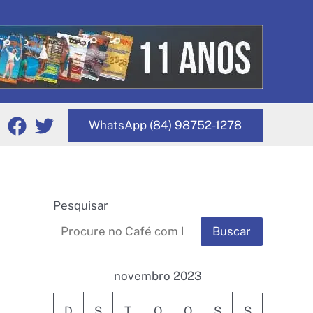
WhatsApp (84) 98752-1278
Pesquisar
Buscar
novembro 2023
D
S
T
Q
Q
S
S