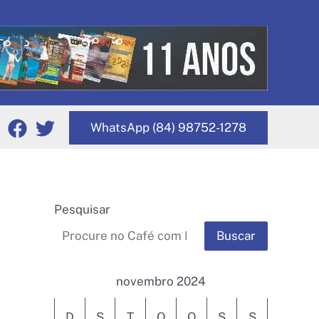
WhatsApp (84) 98752-1278
Pesquisar
Buscar
novembro 2024
D
S
T
Q
Q
S
S