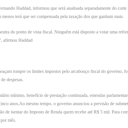
Fernando Haddad, informou que será analisada separadamente do corte d
m menos terá que ser compensada pela taxação dos que ganham mais.
utra do ponto de vista fiscal. Ninguém está disposto a votar uma reform
a”, afirmou Haddad
açam romper os limites impostos pelo arcabouço fiscal do governo, foi 
 de despesas.
lário mínimo, benefício de prestação continuada, emendas parlamentares
cinco anos.Ao mesmo tempo, o governo anunciou a previsão de subme
isão de isentar do Imposto de Renda quem recebe até R$ 5 mil. Para co
 por mês.