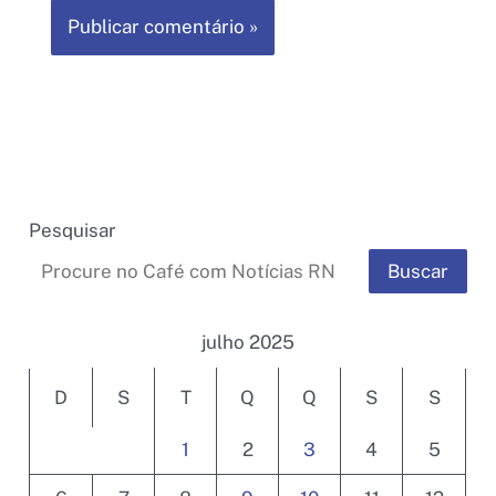
Pesquisar
Buscar
julho 2025
D
S
T
Q
Q
S
S
1
2
3
4
5