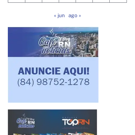
« jun
ago »