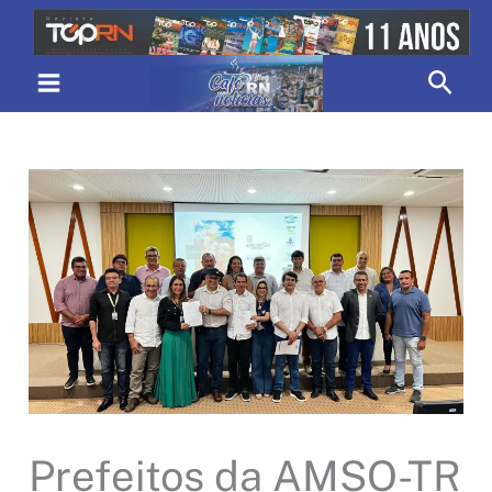
Ir
para
Pesq
o
conteúdo
Prefeitos da AMSO-TR